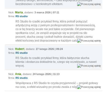
Świetny design, terminowość – cała współpraca przebiegła
bezstresowo i z konkretnym efektem.
Marta
Nick:
, dodano:
3 marca 2026 | 07:11
firma:
R5 studio
R5 Studio to rzadki przykład firmy, która potrafi połączyć
artystyczną wizję z pełnym profesjonalizmem i terminowością,
co w tej branży wcale nie jest takie oczywiste. Od pierwszego
spotkania czuć, że zespół angażuje się w projekt na sto
procent, słucha uwag i potrafi trafnie doradzić, dzięki czemu
efekt końcowy jest dopracowany w każdym calu.
Hubert
Nick:
, dodano:
27 lutego 2026 | 09:24
firma:
R5 studio
R5 Studio to rzadki przykład firmy, która faktycznie słucha
klienta i dostarcza dokładnie to, czego się oczekiwało, a nawet
więcej.
Ania
Nick:
, dodano:
24 lutego 2026 | 11:13
firma:
R5 studio
Współpraca z R5 Studio to czysta przyjemność – projekt gotowy
na czas, a efekt wizualny po prostu zwala z nóg.