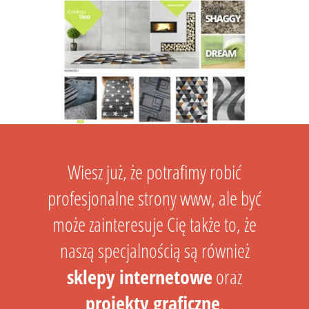
Wiesz już, że potrafimy robić
profesjonalne strony www, ale być
może zainteresuje Cię także to, że
naszą specjalnością są również
sklepy internetowe
oraz
projekty graficzne
.