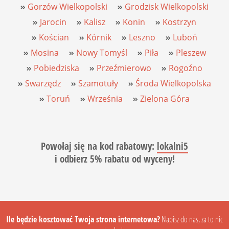
Gorzów Wielkopolski
Grodzisk Wielkopolski
Jarocin
Kalisz
Konin
Kostrzyn
Kościan
Kórnik
Leszno
Luboń
Mosina
Nowy Tomyśl
Piła
Pleszew
Pobiedziska
Przeźmierowo
Rogoźno
Swarzędz
Szamotuły
Środa Wielkopolska
Toruń
Września
Zielona Góra
Powołaj się na
kod rabatowy
:
lokalni5
i
odbierz 5% rabatu
od wyceny!
Ile będzie kosztować Twoja strona internetowa?
Napisz do nas, za to nic