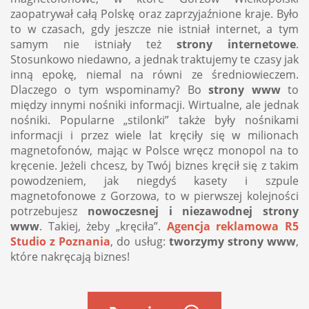
zaopatrywał całą Polskę oraz zaprzyjaźnione kraje. Było
to w czasach, gdy jeszcze nie istniał internet, a tym
samym nie istniały też
strony internetowe
.
Stosunkowo niedawno, a jednak traktujemy te czasy jak
inną epokę, niemal na równi ze średniowieczem.
Dlaczego o tym wspominamy? Bo
strony www
to
między innymi nośniki informacji. Wirtualne, ale jednak
nośniki. Popularne „stilonki” także były nośnikami
informacji i przez wiele lat kręciły się w milionach
magnetofonów, mając w Polsce wręcz monopol na to
kręcenie. Jeżeli chcesz, by Twój biznes kręcił się z takim
powodzeniem, jak niegdyś kasety i szpule
magnetofonowe z Gorzowa, to w pierwszej kolejności
potrzebujesz
nowoczesnej i niezawodnej strony
www
. Takiej, żeby „kręciła”.
Agencja reklamowa R5
Studio z Poznania
, do usług:
tworzymy strony www
,
które nakręcają biznes!