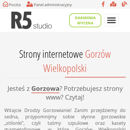
Poczta
Panel administracyjny
DARMOWA
WYCENA
Strony internetowe
Gorzów
Wielkopolski
Jesteś z
Gorzowa
? Potrzebujesz strony
www? Czytaj!
Witajcie Drodzy Gorzowianie! Zanim przejdziemy do
sedna, przypomnijmy sobie słynne gorzowskie
„stilonki”, czyli taśmy szpulowe oraz kasety
magnetofonowe, w które Gorzów Wielkopolski