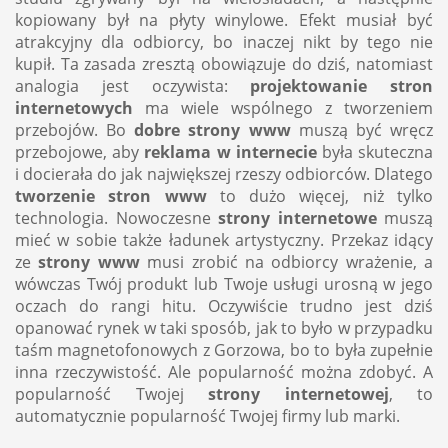
kopiowany był na płyty winylowe. Efekt musiał być
atrakcyjny dla odbiorcy, bo inaczej nikt by tego nie
kupił. Ta zasada zresztą obowiązuje do dziś, natomiast
analogia jest oczywista:
projektowanie stron
internetowych
ma wiele wspólnego z tworzeniem
przebojów. Bo
dobre strony www
muszą być wręcz
przebojowe, aby
reklama w internecie
była skuteczna
i docierała do jak największej rzeszy odbiorców. Dlatego
tworzenie stron www
to dużo więcej, niż tylko
technologia. Nowoczesne
strony internetowe
muszą
mieć w sobie także ładunek artystyczny. Przekaz idący
ze
strony www
musi zrobić na odbiorcy wrażenie, a
wówczas Twój produkt lub Twoje usługi urosną w jego
oczach do rangi hitu. Oczywiście trudno jest dziś
opanować rynek w taki sposób, jak to było w przypadku
taśm magnetofonowych z Gorzowa, bo to była zupełnie
inna rzeczywistość. Ale popularność można zdobyć. A
popularność Twojej
strony internetowej
, to
automatycznie popularność Twojej firmy lub marki.