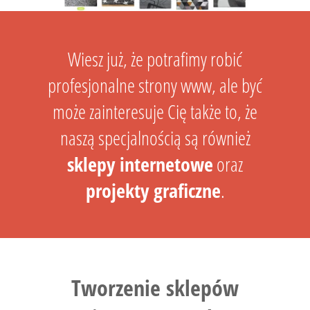
Wiesz już, że potrafimy robić
profesjonalne strony www, ale być
może zainteresuje Cię także to, że
naszą specjalnością są również
sklepy internetowe
oraz
projekty graficzne
.
Tworzenie sklepów