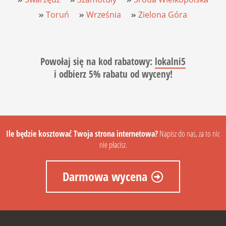
Toruń
Września
Zielona Góra
Powołaj się na
kod rabatowy
:
lokalni5
i
odbierz 5% rabatu
od wyceny!
Ile będzie kosztować Twoja strona internetowa?
Napisz do nas, za to nic
nie płacisz.
Darmowa wycena