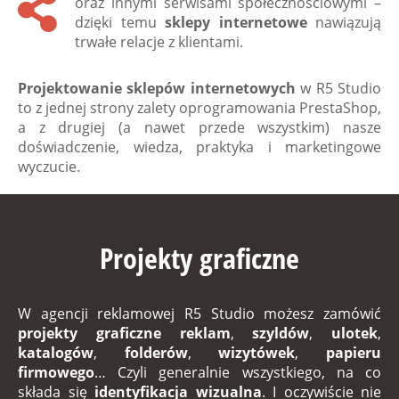
oraz innymi serwisami społecznościowymi –
dzięki temu
sklepy internetowe
nawiązują
trwałe relacje z klientami.
Projektowanie sklepów internetowych
w
R5 Studio
to z jednej strony zalety oprogramowania PrestaShop,
a z drugiej (a nawet przede wszystkim) nasze
doświadczenie, wiedza, praktyka i marketingowe
wyczucie.
Projekty graficzne
W
agencji reklamowej R5 Studio
możesz zamówić
projekty graficzne reklam
,
szyldów
,
ulotek
,
katalogów
,
folderów
,
wizytówek
,
papieru
firmowego
… Czyli generalnie wszystkiego, na co
składa się
identyfikacja wizualna
. I oczywiście nie