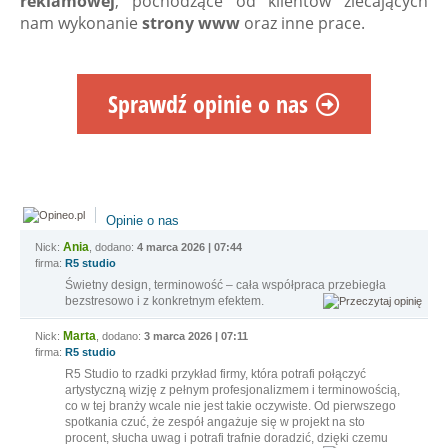
reklamowej
, pochodzące od klientów zlecających
nam wykonanie
strony www
oraz inne prace.
Sprawdź opinie o nas
Opinie o nas
Ania
Nick:
, dodano:
4 marca 2026 | 07:44
firma:
R5 studio
Świetny design, terminowość – cała współpraca przebiegła
bezstresowo i z konkretnym efektem.
Marta
Nick:
, dodano:
3 marca 2026 | 07:11
firma:
R5 studio
R5 Studio to rzadki przykład firmy, która potrafi połączyć
artystyczną wizję z pełnym profesjonalizmem i terminowością,
co w tej branży wcale nie jest takie oczywiste. Od pierwszego
spotkania czuć, że zespół angażuje się w projekt na sto
procent, słucha uwag i potrafi trafnie doradzić, dzięki czemu