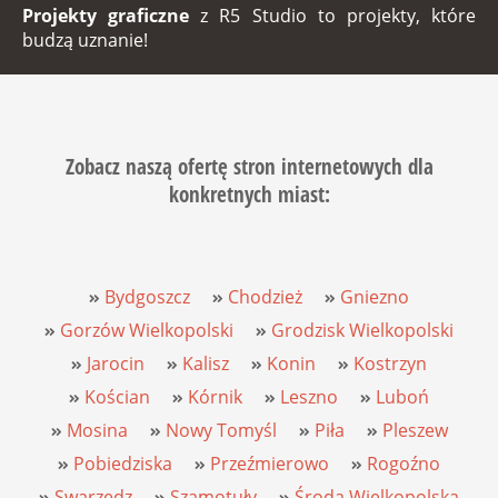
Projekty graficzne
z
R5 Studio
to projekty, które
budzą uznanie!
Zobacz naszą ofertę
stron internetowych
dla
konkretnych miast:
Bydgoszcz
Chodzież
Gniezno
Gorzów Wielkopolski
Grodzisk Wielkopolski
Jarocin
Kalisz
Konin
Kostrzyn
Kościan
Kórnik
Leszno
Luboń
Mosina
Nowy Tomyśl
Piła
Pleszew
Pobiedziska
Przeźmierowo
Rogoźno
Swarzędz
Szamotuły
Środa Wielkopolska