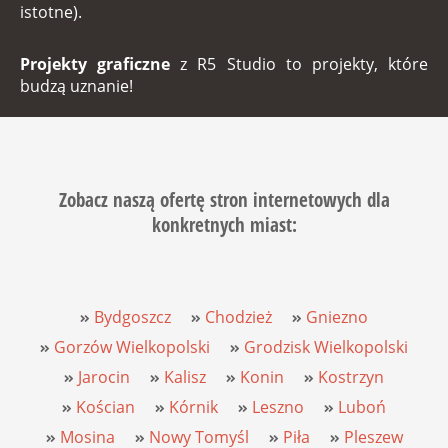
istotne).
Projekty graficzne
z
R5 Studio
to projekty, które
budzą uznanie!
Zobacz naszą ofertę
stron internetowych
dla
konkretnych miast:
Bydgoszcz
Chodzież
Gniezno
Gorzów Wielkopolski
Grodzisk Wielkopolski
Jarocin
Kalisz
Konin
Kostrzyn
Kościan
Kórnik
Leszno
Luboń
Mosina
Nowy Tomyśl
Piła
Pleszew