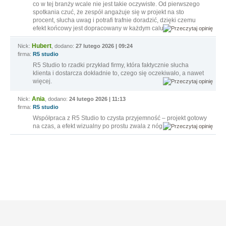
co w tej branży wcale nie jest takie oczywiste. Od pierwszego
spotkania czuć, że zespół angażuje się w projekt na sto
procent, słucha uwag i potrafi trafnie doradzić, dzięki czemu
efekt końcowy jest dopracowany w każdym calu.
Hubert
Nick:
, dodano:
27 lutego 2026 | 09:24
firma:
R5 studio
R5 Studio to rzadki przykład firmy, która faktycznie słucha
klienta i dostarcza dokładnie to, czego się oczekiwało, a nawet
więcej.
Ania
Nick:
, dodano:
24 lutego 2026 | 11:13
firma:
R5 studio
Współpraca z R5 Studio to czysta przyjemność – projekt gotowy
na czas, a efekt wizualny po prostu zwala z nóg.