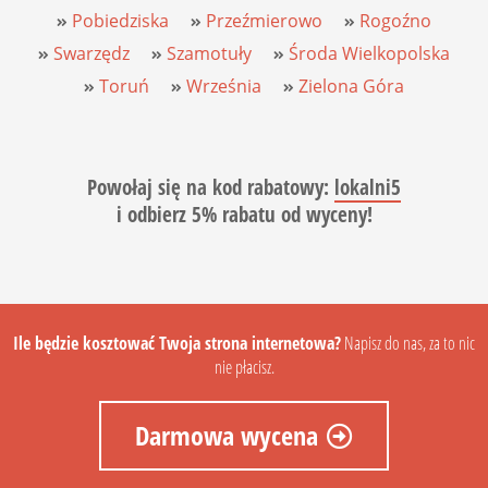
Pobiedziska
Przeźmierowo
Rogoźno
Swarzędz
Szamotuły
Środa Wielkopolska
Toruń
Września
Zielona Góra
Powołaj się na
kod rabatowy
:
lokalni5
i
odbierz 5% rabatu
od wyceny!
Ile będzie kosztować Twoja strona internetowa?
Napisz do nas, za to nic
nie płacisz.
Darmowa wycena