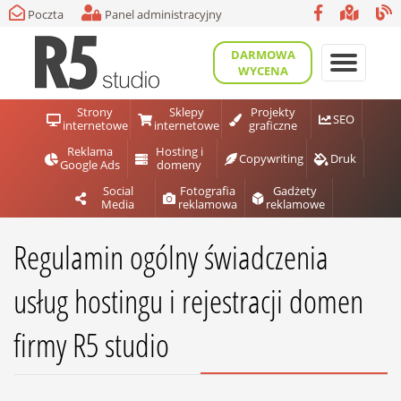
Poczta
Panel administracyjny
DARMOWA
WYCENA
Strony
Sklepy
Projekty
SEO
internetowe
internetowe
graficzne
Reklama
Hosting i
Copywriting
Druk
Google Ads
domeny
Social
Fotografia
Gadżety
Media
reklamowa
reklamowe
Regulamin ogólny świadczenia
usług hostingu i rejestracji domen
firmy R5 studio