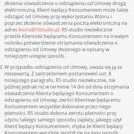
złożenia oświadczenia o odstąpieniu od Umowy drogą
elektroniczną, Klient będący Konsumentem może także
odstąpić od Umowy przy wykorzystaniu Wzoru i
poprzez złożenie oświadczenia pocztą elektroniczną na
adres
biuro@r5studio.pl
. R5 studio niezwłocznie
prześle Klientowi będącemu Konsumentem na trwałym
nośniku potwierdzenie otrzymania oświadczenia o
odstąpieniu od Umowy złożonego w opisany w
niniejszym ustępie sposób.
W przypadku odstąpienia od Umowy, uważa się ją za
niezawartą. Z zastrzeżeniem postanowień ust. 8
niniejszego paragrafu, R5 studio niezwłocznie, nie
później jednak niż w terminie 14 dni od dnia otrzymania
oświadczenia Klienta będącego Konsumentem o
odstąpieniu od Umowy, zwróci Klientowi będącemu
Konsumentem wszystkie dokonane przez niego
płatności. R5 studio dokona zwrotu płatności przy
użyciu takiego samego sposobu zapłaty, jakiego użył
Klient będący Konsumentem, chyba że Klient będący
Konsumentem wyraźnie zgodził się na inny sposób