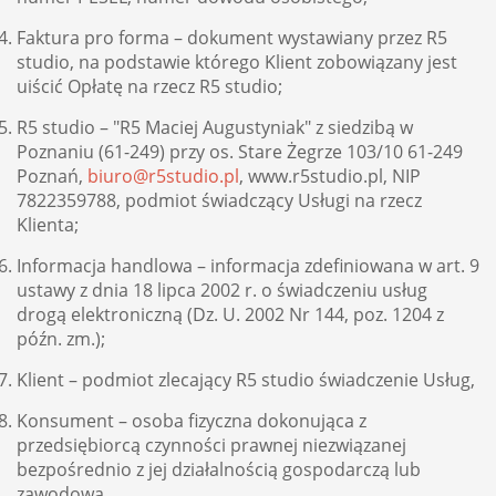
Faktura pro forma – dokument wystawiany przez R5
studio, na podstawie którego Klient zobowiązany jest
uiścić Opłatę na rzecz R5 studio;
R5 studio – "R5 Maciej Augustyniak" z siedzibą w
Poznaniu (61-249) przy os. Stare Żegrze 103/10 61-249
Poznań,
biuro@r5studio.pl
, www.r5studio.pl, NIP
7822359788, podmiot świadczący Usługi na rzecz
Klienta;
Informacja handlowa – informacja zdefiniowana w art. 9
ustawy z dnia 18 lipca 2002 r. o świadczeniu usług
drogą elektroniczną (Dz. U. 2002 Nr 144, poz. 1204 z
późn. zm.);
Klient – podmiot zlecający R5 studio świadczenie Usług,
Konsument – osoba fizyczna dokonująca z
przedsiębiorcą czynności prawnej niezwiązanej
bezpośrednio z jej działalnością gospodarczą lub
zawodową.