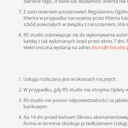
zakresie tego, iż dane lub działalność Klienta n
Z zastrzeżeniem postanowień Regulaminu Ogóln
Klienta w przypadku naruszenia przez Klienta lu
szkód powstałych w związku z naruszeniem, które
R5 studio zobowiązuje się do wykonywania auto
każdej z tak wykonanych kopii przez okres 7 dni.
elektroniczną wysłaną na adres
biuro@r5studio.
Usługa rozliczana jest w okresach rocznych.
W przypadku, gdy R5 studio nie otrzyma Opłaty 
R5 studio nie ponosi odpowiedzialności za jakie
bankowym.
Na 14 dni przed końcem Okresu abonamentowego,
forma w terminie skutkuje przedłużeniem Usługi