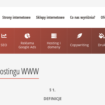
Strony internetowe
Sklepy internetowe
Co nas wyróżnia?
Of
Reklama
Hosting i
SEO
Copywriting
Dru
Google Ads
domeny
 hostingu WWW
§ 1.
DEFINICJE