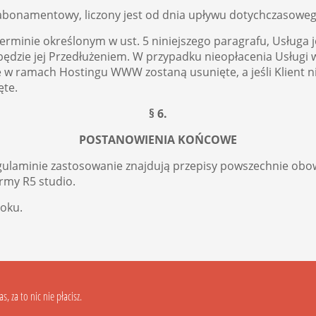
res abonamentowy, liczony jest od dnia upływu dotychczaso
rminie określonym w ust. 5 niniejszego paragrafu, Usługa 
 będzie jej Przedłużeniem. W przypadku nieopłacenia Usługi
 w ramach Hostingu WWW zostaną usunięte, a jeśli Klient ni
ęte.
§ 6.
POSTANOWIENIA KOŃCOWE
laminie zastosowanie znajdują przepisy powszechnie obo
irmy R5 studio.
roku.
, za to nic nie płacisz.