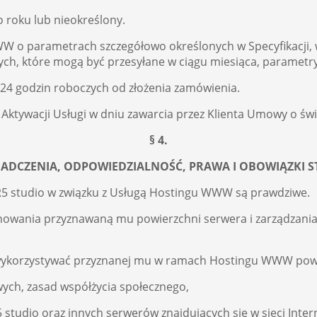
 roku lub nieokreślony.
o parametrach szczegółowo określonych w Specyfikacji, w s
ych, które mogą być przesyłane w ciągu miesiąca, parametr
4 godzin roboczych od złożenia zamówienia.
Aktywacji Usługi w dniu zawarcia przez Klienta Umowy o świ
§ 4.
ADCZENIA, ODPOWIEDZIALNOŚĆ, PRAWA I OBOWIĄZKI 
ł R5 studio w związku z Usługą Hostingu WWW są prawdziwe.
nowania przyznawaną mu powierzchni serwera i zarządzani
e wykorzystywać przyznanej mu w ramach Hostingu WWW powi
ych, zasad współżycia społecznego,
tudio oraz innych serwerów znajdujących się w sieci Inter