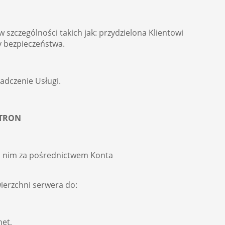
zczególności takich jak: przydzielona Klientowi
y bezpieczeństwa.
adczenie Usługi.
STRON
a nim za pośrednictwem Konta
erzchni serwera do:
net,