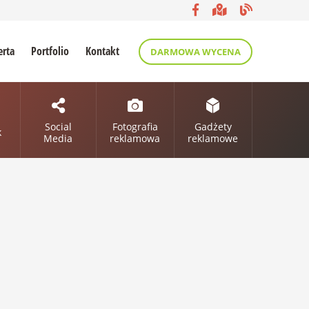
erta
Portfolio
Kontakt
DARMOWA WYCENA
Social
Fotografia
Gadżety
k
Media
reklamowa
reklamowe