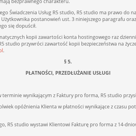
ie mają bezprawnego charakteru.
ego Świadczenia Usług R5 studio, R5 studio ma prawo do 
b Użytkownika postanowień ust. 3 niniejszego paragrafu or
go się dopuścił.
matycznych kopii zawartości konta hostingowego raz dzienn
 R5 studio przywróci zawartość kopii bezpieczeństwa na życz
pl
.
§ 5.
PŁATNOŚCI, PRZEDŁUŻANIE USŁUGI
w terminie wynikającym z Faktury pro forma, R5 studio pr
kolwiek opóźnienia Klienta w płatności wynikające z czasu 
 R5 studio wystawi Klientowi Fakturę pro forma z 14-dnio
.