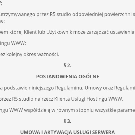
;
utrzymywanego przez R5 studio odpowiedniej powierzchni s
ne;
twem której Klient lub Użytkownik może zarządzać ustawienia
stingu WWW;
z kolejny okres ważności.
§ 2.
POSTANOWIENIA OGÓLNE
a podstawie niniejszego Regulaminu, Umowy oraz Regulami
przez R5 studio na rzecz Klienta Usługi Hostingu WWW.
gu WWW współdzielą w równym stopniu wszystkie parametry
§ 3.
UMOWA I AKTYWACJA USŁUGI SERWERA